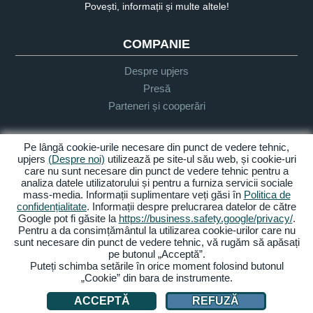
Povești, informații și multe altele!
COMPANIE
Despre upjers
Presă
Parteneri și cooperări
INFORMAȚII UTILIZATOR
Pe lângă cookie-urile necesare din punct de vedere tehnic,
upjers
(Despre noi)
utilizează pe site-ul său web, și cookie-uri
care nu sunt necesare din punct de vedere tehnic pentru a
Glosar
analiza datele utilizatorului și pentru a furniza servicii sociale
Orientare Let's Play
mass-media. Informații suplimentare veți găsi în
Politica de
Sprijin
confidențialitate
. Informații despre prelucrarea datelor de către
Google pot fi găsite la
https://business.safety.google/privacy/
.
Pentru a da consimțământul la utilizarea cookie-urilor care nu
sunt necesare din punct de vedere tehnic, vă rugăm să apăsați
Despre noi
Politica de
Termeni și
Accesibilitate
pe butonul „Acceptă”.
confidențialitate
condiții
Puteți schimba setările în orice moment folosind butonul
„Cookie” din bara de instrumente.
Gestionarea cookie-urilor
ACCEPTĂ
REFUZĂ