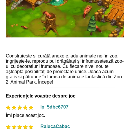
Construiește și curăță anexele, adu animale noi în zoo,
îngrijește-le, reprodu pui drăgălași și înfrumusețează zoo-
ul cu decorațiuni frumoase. Cu fiecare nivel nou te
așteaptă posibilități de proiectare unice. Joacă acum
gratis și pătrunde în lumea de animale fantastică din Zoo
2: Animal Park. Începe!
Experiențele voastre despre joc
lp_5dbc6707
Îmi place acest joc.
RalucaCabac