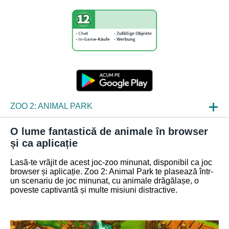
ZOO 2: ANIMAL PARK
STIRI
O lume fantastică de animale în browser
și ca aplicație
INCURSIUNI DESPRE JOCURI
Lasă-te vrăjit de acest joc-zoo minunat, disponibil ca joc
ÎNTREBĂRI FRECVENTE
browser și aplicație. Zoo 2: Animal Park te plasează într-
un scenariu de joc minunat, cu animale drăgălașe, o
poveste captivantă și multe misiuni distractive.