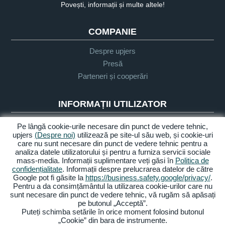
Povești, informații și multe altele!
COMPANIE
Despre upjers
Presă
Parteneri și cooperări
INFORMAȚII UTILIZATOR
Glosar
Pe lângă cookie-urile necesare din punct de vedere tehnic,
upjers
(Despre noi)
utilizează pe site-ul său web, și cookie-uri
Orientare Let's Play
care nu sunt necesare din punct de vedere tehnic pentru a
Sprijin
analiza datele utilizatorului și pentru a furniza servicii sociale
mass-media. Informații suplimentare veți găsi în
Politica de
confidențialitate
. Informații despre prelucrarea datelor de către
Google pot fi găsite la
https://business.safety.google/privacy/
.
Despre noi
Politica de
Termeni și
Accesibilitate
Pentru a da consimțământul la utilizarea cookie-urilor care nu
confidențialitate
condiții
sunt necesare din punct de vedere tehnic, vă rugăm să apăsați
pe butonul „Acceptă”.
Gestionarea cookie-urilor
Puteți schimba setările în orice moment folosind butonul
„Cookie” din bara de instrumente.