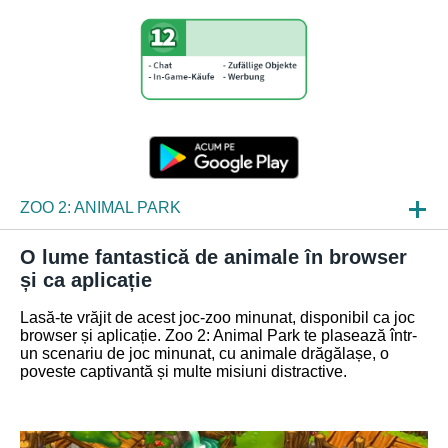
ZOO 2: ANIMAL PARK
STIRI
O lume fantastică de animale în browser
și ca aplicație
INCURSIUNI DESPRE JOCURI
Lasă-te vrăjit de acest joc-zoo minunat, disponibil ca joc
ÎNTREBĂRI FRECVENTE
browser și aplicație. Zoo 2: Animal Park te plasează într-
un scenariu de joc minunat, cu animale drăgălașe, o
poveste captivantă și multe misiuni distractive.