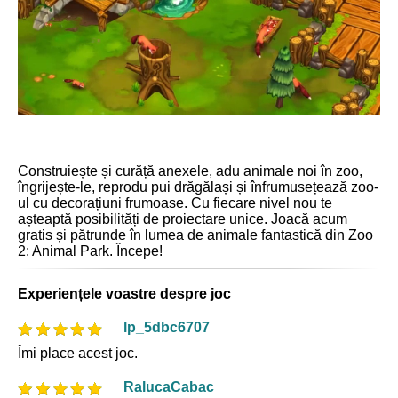
Construiește și curăță anexele, adu animale noi în zoo,
îngrijește-le, reprodu pui drăgălași și înfrumusețează zoo-
ul cu decorațiuni frumoase. Cu fiecare nivel nou te
așteaptă posibilități de proiectare unice. Joacă acum
gratis și pătrunde în lumea de animale fantastică din Zoo
2: Animal Park. Începe!
Experiențele voastre despre joc
lp_5dbc6707
Îmi place acest joc.
RalucaCabac