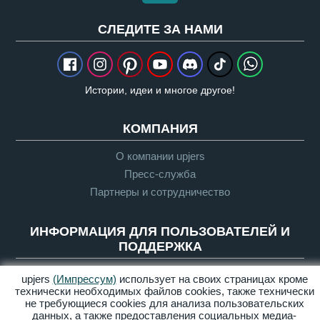
CЛЕДИТЕ ЗА НАМИ
Истории, идеи и многое другое!
КОМПАНИЯ
О компании upjers
Пресс-служба
Партнеры и сотрудничество
ИНФОРМАЦИЯ ДЛЯ ПОЛЬЗОВАТЕЛЕЙ И
ПОДДЕРЖКА
Глоссарий
upjers
(Импрессум)
использует на своих страницах кроме
технически необходимых файлов сookies, также технически
Руководящие указания по Let's Plays
не требующиеся cookies для анализа пользовательских
Служба поддержки
данных, а также предоставления социальных медиа-