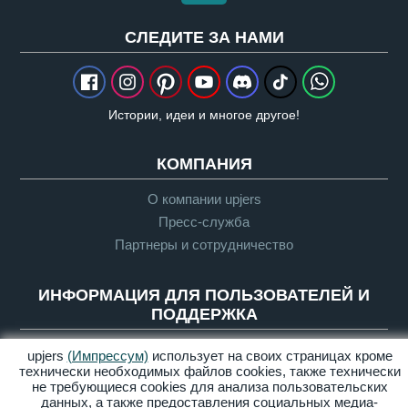
CЛЕДИТЕ ЗА НАМИ
Истории, идеи и многое другое!
КОМПАНИЯ
О компании upjers
Пресс-служба
Партнеры и сотрудничество
ИНФОРМАЦИЯ ДЛЯ ПОЛЬЗОВАТЕЛЕЙ И
ПОДДЕРЖКА
Глоссарий
upjers
(Импрессум)
использует на своих страницах кроме
технически необходимых файлов сookies, также технически
Руководящие указания по Let's Plays
не требующиеся cookies для анализа пользовательских
Служба поддержки
данных, а также предоставления социальных медиа-