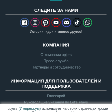
CЛЕДИТЕ ЗА НАМИ
Истории, идеи и многое другое!
КОМПАНИЯ
О компании upjers
Пресс-служба
Партнеры и сотрудничество
ИНФОРМАЦИЯ ДЛЯ ПОЛЬЗОВАТЕЛЕЙ И
ПОДДЕРЖКА
Глоссарий
Руководящие указания по Let's Plays
Служба поддержки
upjers
(Импрессум)
использует на своих страницах кроме