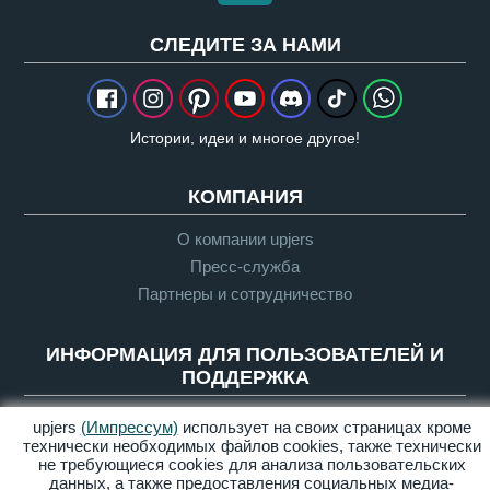
CЛЕДИТЕ ЗА НАМИ
Истории, идеи и многое другое!
КОМПАНИЯ
О компании upjers
Пресс-служба
Партнеры и сотрудничество
ИНФОРМАЦИЯ ДЛЯ ПОЛЬЗОВАТЕЛЕЙ И
ПОДДЕРЖКА
Глоссарий
upjers
(Импрессум)
использует на своих страницах кроме
технически необходимых файлов сookies, также технически
Руководящие указания по Let's Plays
не требующиеся cookies для анализа пользовательских
Служба поддержки
данных, а также предоставления социальных медиа-