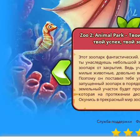
Zoo 2: Animal Park – Тв
твой успех, твой 
Этот зоопарк фантастический. 
ты унаследуешь небольшой зо
зоопарк от закрытия. Ведь 
милые животные, довольно во
Поэтому он поставил тебе у
запущенный зоопарк в порядок
земельный участок будет про
которая на протяжении дес
Окунись в прекрасный мир зоо
Служба поддержки
Ф