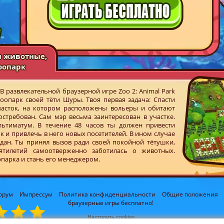
ои животные,
зоопарк
В развлекательной браузерной игре Zoo 2: Animal Park
опарк своей тёти Шуры. Твоя первая задача: Спасти
участок, на котором расположены вольеры и обитают
стребован. Сам мэр весьма заинтересован в участке.
льтиматум. В течение 48 часов ты должен привести
 и привлечь в него новых посетителей. В ином случае
дан. Ты принял вызов ради своей покойной тётушки,
ятилетий самоотверженно заботилась о животных.
парка и стань его менеджером.
орум
Импрессум
Политика конфиденциальности
Общие положения
браузерные игры бесплатно!
Настроить cookies