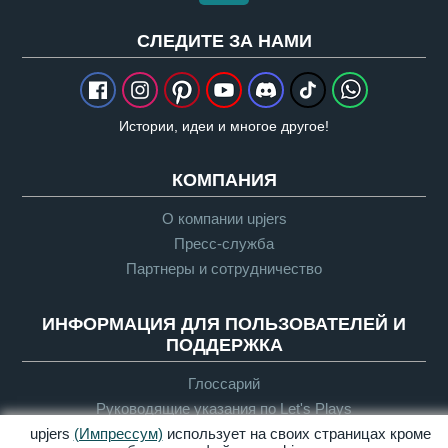
CЛЕДИТЕ ЗА НАМИ
Истории, идеи и многое другое!
КОМПАНИЯ
О компании upjers
Пресс-служба
Партнеры и сотрудничество
ИНФОРМАЦИЯ ДЛЯ ПОЛЬЗОВАТЕЛЕЙ И
ПОДДЕРЖКА
Глоссарий
Руководящие указания по Let's Plays
Служба поддержки
upjers
(Импрессум)
использует на своих страницах кроме