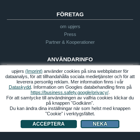
FÖRETAG
om upjers
Press
Partner & Kooperationer
ANVÄNDARINFO
upjers
(Imprint)
använder cookies på sina webbplatser för
Ordlista
dataanalys, för att tillhandahålla sociala medietjänster och för att
Let's Play direktiv
leverera personlig reklam. Mer information finns i vår
Support
Dataskydd
. Information om Googles databehandling finns på
https://business.safety.google/privacy/
.
För att samtycke till användningen av valfria cookies klickar du
på knappen "Godkänn".
Imprint
Integritetspolicy
Villkor
Tillgänglighet
Du kan ändra dina inställningar när som helst med knappen
"Cookie" i verktygsfältet.
Hantera Cookies
ACCEPTERA
NEKA
© 2026 upjers GmbH