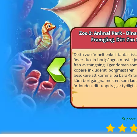
Zoo 2: Animal Park - Dina
Framgång, Ditt Zoo 
Detta zoo är helt enkelt fantastis
ärver du din bortgångna moster Jose
från avstängning. Egendomen som är
köpare inkluderat borgmästaren, g
besökare att komma, på bara 48 t
kära bortgångna moster, som lade n
årtionden, ditt uppdrag är tydligt.
Support