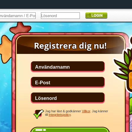
Jag har läst & godkänner
Villkor
. Jag känner
till
Integritetspolicy
.