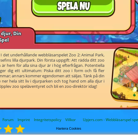
 djur, Din
Spel
k. I det underhållande webbläsarspelet Zoo 2: Animal Park,
fins lilla djurpark. Din första uppgift: Att rädda ditt zoo
 hem för alla sina djur är i hög efterfrågan. Potentiella
er dig ett ultimatum: Piska ditt zoo i form och få fler
immar; annars kommer egendomen att säljas. Tänk på din
er hela sitt liv i djurparken och tog hand om alla djur i
 Upplev zoo speläventyret och bli en zoo-direktör idag!
Forum
Imprint
Integritetspolicy
Villkor
Upjers.com - Webbläsarspel spel
Hantera Cookies