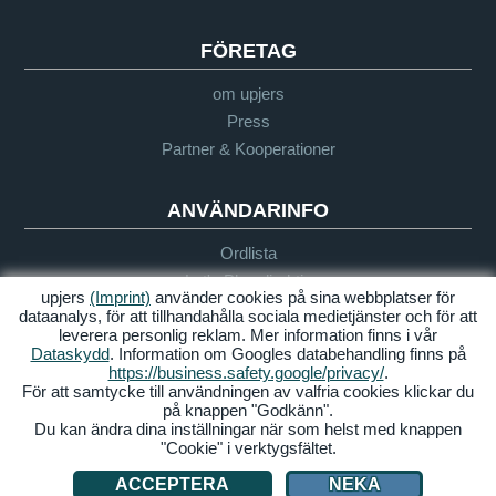
FÖRETAG
om upjers
Press
Partner & Kooperationer
ANVÄNDARINFO
Ordlista
Let's Play direktiv
upjers
(Imprint)
använder cookies på sina webbplatser för
Support
dataanalys, för att tillhandahålla sociala medietjänster och för att
leverera personlig reklam. Mer information finns i vår
Dataskydd
. Information om Googles databehandling finns på
https://business.safety.google/privacy/
.
Imprint
Integritetspolicy
Villkor
Tillgänglighet
För att samtycke till användningen av valfria cookies klickar du
på knappen "Godkänn".
Hantera Cookies
Du kan ändra dina inställningar när som helst med knappen
"Cookie" i verktygsfältet.
© 2026 upjers GmbH
ACCEPTERA
NEKA