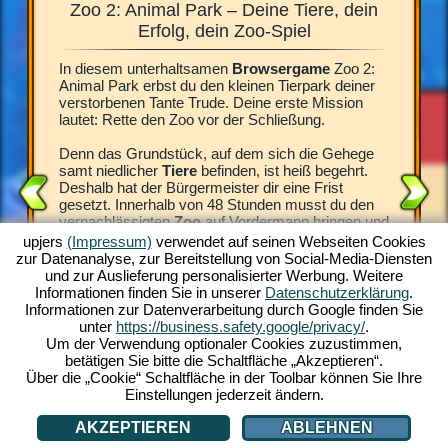
Zoo 2: Animal Park – Deine Tiere, dein
Zoo 2
 für die
Erfolg, dein Zoo-Spiel
In diesem unterhaltsamen
Browsergame
Zoo 2:
Was für e
8 Stunden
Animal Park erbst du den kleinen Tierpark deiner
begeister
ieser Zeit
verstorbenen Tante Trude. Deine erste Mission
vor dem
enen
lautet: Rette den Zoo vor der Schließung.
Tier bei
 das
Spiel Zo
türlich
Denn das Grundstück, auf dem sich die Gehege
Trauerfa
h auf
samt niedlicher
Tiere
befinden, ist heiß begehrt.
Direktor.
nd die
Deshalb hat der Bürgermeister dir eine Frist
besonder
gesetzt. Innerhalb von 48 Stunden musst du den
brauchen
du
vernachlässigten
Zoo
auf Vordermann bringen und
Errichte
neue Besucher anlocken. Andernfalls wird das
sauber, 
upjers
(Impressum)
verwendet auf seinen Webseiten Cookies
imal Park
Areal verkauft.
Spielgel
zur Datenanalyse, zur Bereitstellung von Social-Media-Diensten
 animierte
Tiere für
und zur Auslieferung personalisierter Werbung. Weitere
piel-
Deiner verstorbenen Tante zuliebe, die sich
faszinier
Informationen finden Sie in unserer
Datenschutzerklärung
.
oo-
aufopferungsvoll um die Tiere gekümmert hat,
kostenlos
Informationen zur Datenverarbeitung durch Google finden Sie
machst du dich an deine Aufgabe. Erlebe das
lediglic
unter
https://business.safety.google/privacy/
.
wundervolle
Zoo-Spiel
und werde jetzt zum
schon ka
Um der Verwendung optionaler Cookies zuzustimmen,
-SPIEL
Tierpark-Manager.
betätigen Sie bitte die Schaltfläche „Akzeptieren“.
Über die „Cookie“ Schaltfläche in der Toolbar können Sie Ihre
Einstellungen jederzeit ändern.
AKZEPTIEREN
ABLEHNEN