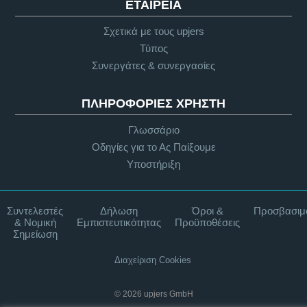
ΕΤΑΙΡΕΊΑ
Σχετικά με τους upjers
Τύπος
Συνεργάτες & συνεργασίες
ΠΛΗΡΟΦΟΡΊΕΣ ΧΡΉΣΤΗ
Γλωσσάριο
Οδηγίες για το Ας Παίξουμε
Υποστήριξη
Συντελεστές
Δήλωση
Όροι &
Προσβασιμ
& Νομική
Εμπιστευτικότητας
Προϋποθέσεις
Σημείωση
Διαχείριση Cookies
© 2026 upjers GmbH