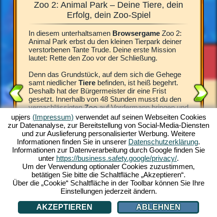
Zoo 2: Animal Park – Deine Tiere, dein
Zoo 2
 für die
Erfolg, dein Zoo-Spiel
In diesem unterhaltsamen
Browsergame
Zoo 2:
Was für e
8 Stunden
Animal Park erbst du den kleinen Tierpark deiner
begeister
ieser Zeit
verstorbenen Tante Trude. Deine erste Mission
vor dem
enen
lautet: Rette den Zoo vor der Schließung.
Tier bei
 das
Spiel Zo
türlich
Denn das Grundstück, auf dem sich die Gehege
Trauerfa
h auf
samt niedlicher
Tiere
befinden, ist heiß begehrt.
Direktor.
nd die
Deshalb hat der Bürgermeister dir eine Frist
besonder
gesetzt. Innerhalb von 48 Stunden musst du den
brauchen
du
vernachlässigten
Zoo
auf Vordermann bringen und
Errichte
neue Besucher anlocken. Andernfalls wird das
sauber, 
upjers
(Impressum)
verwendet auf seinen Webseiten Cookies
imal Park
Areal verkauft.
Spielgel
zur Datenanalyse, zur Bereitstellung von Social-Media-Diensten
 animierte
Tiere für
und zur Auslieferung personalisierter Werbung. Weitere
piel-
Deiner verstorbenen Tante zuliebe, die sich
faszinier
Informationen finden Sie in unserer
Datenschutzerklärung
.
oo-
aufopferungsvoll um die Tiere gekümmert hat,
kostenlos
Informationen zur Datenverarbeitung durch Google finden Sie
machst du dich an deine Aufgabe. Erlebe das
lediglic
unter
https://business.safety.google/privacy/
.
wundervolle
Zoo-Spiel
und werde jetzt zum
schon ka
Um der Verwendung optionaler Cookies zuzustimmen,
-SPIEL
Tierpark-Manager.
betätigen Sie bitte die Schaltfläche „Akzeptieren“.
Über die „Cookie“ Schaltfläche in der Toolbar können Sie Ihre
Einstellungen jederzeit ändern.
AKZEPTIEREN
ABLEHNEN