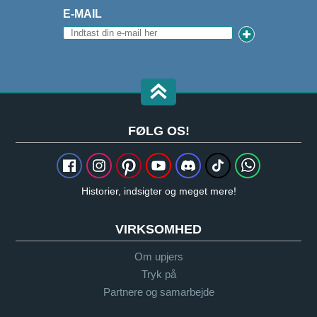
E-MAIL
FØLG OS!
Historier, indsigter og meget mere!
VIRKSOMHED
Om upjers
Tryk på
Partnere og samarbejde