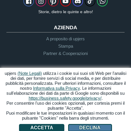
Storie, dietro le quinte e altro!
AZIENDA
A proposito di upjers
Stampa
Partner & Cooperazioni
INFO UTENTE & SUPPORTO
upjers
(Note Legali)
utilizza i cookie sui suoi siti Web per l'analisi
dei dati, per fornire servizi di social media, e per distribuire
Guida per Let's Plays
pubblicità personalizzata. Per ulteriori informazioni, consultare il
Supporto
nostro
Informativa sulla Privacy
. Le informazioni
sull'elaborazione dei dati da parte di Google sono disponibili su
https://business.safety.google/privacy/
.
Per consentire l'uso dei cookies opzionali, per cortesia premi il
Crediti & Note
Privacy
Termini &
Accessibilità
pulsante "Accetta".
Legali
Condizioni
Puoi modificare le tue impostazioni in qualsiasi momento con il
pulsante "Cookies" nella barra degli strumenti.
Gestione Cookies
ACCETTA
DECLINA