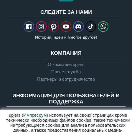
CЛЕДИТЕ ЗА НАМИ
Истории, идеи и многое другое!
КОМПАНИЯ
О компании upjers
Пресс-служба
Партнеры и сотрудничество
ИНФОРМАЦИЯ ДЛЯ ПОЛЬЗОВАТЕЛЕЙ И
ПОДДЕРЖКА
Глоссарий
upjers
(Импрессум)
использует на своих страницах кроме
технически необходимых файлов сookies, также технически
Руководящие указания по Let's Plays
не требующиеся cookies для анализа пользовательских
Служба поддержки
данных, а также предоставления социальных медиа-