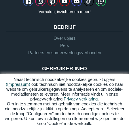
Verhalen, inzichten en meer!
BEDRIJF
Over upjers
Pers
Partners en samenwerkingsverbanden
GEBRUIKER INFO
Naast technisch noodzakelijke cookies gebruikt upjers
Woordenlijst
(Impressum)
ook technisch niet noodzakelijke cookies op haar
Richtlijnen
website om gebruikersgegevens te analyseren en om sociale-
Support
mediadiensten te leveren. Meer informatie vindt u in onze
privacyverklaring
Privacy verklaring
.
Om in te stemmen met het gebruik van cookies die technisch
niet noodzakelijk zijn, klikt u op de knop "Accepteren". Selecteer
Impressum
Privacy
AGV
Barrière
de knop "Configureren" om technisch onnodige cookies te
vrijheid
weigeren. U kunt uw instellingen op elk moment wijzigen met de
knop "Cookie" in de werkbalk.