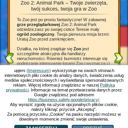
Zoo 2: Animal Park – Twoje zwierzęta,
Zoo 2
la
twój sukces, twoja gra w Zoo
To Zoo jest po prostu fantastyczne! W zabawnej
Cóż za w
odzin
grze przeglądarkowej
Zoo 2: Animal Park
zachwyco
iotki
odziedziczasz po swojej ciotce Teresie mały
przed wy
ogród zoologiczny
. Twoja pierwsza misja brzmi:
zwierzak
dana
Uratuj Zoo przed zamknięciem.
nadzwycz
.
nieoczek
 W końcu
Działka, na której znajduje się
Zoo
jest
wcielasz
kich
szczególnie atrakcyjna dla handlarzy
odważni
 na
nieruchomości. Również burmistrz interesuje się
zwierzęt
i, w
podejrzanie intensywnie losami Zoo i wyznacza ci
własnym 
okres na uratowanie go przed zamknięciem. W
czystość
2: Animal
upjers
(Impressum)
wykorzystuje na swoich stronach
ciągu 48 godzin musisz odpicować Zoo i
dochody 
odkie
internetowych pliki cookie do analizy danych, świadczenia usług
przyciągnąć nowych gości, w przeciwnym razie...
egzotycz
sz
mediów społecznościowych i wyświetlania spersonalizowanych
teren zostanie sprzedany.
grę Zoo. 
ypróbuj
reklam. Więcej informacji znajdziesz w naszej
Polityka
Potrzebu
prywatności
. Informacje na temat przetwarzania danych przez
Mając w pamięci swoją ulubioną ciocię Tereskę
internet
Google znajdziesz pod adresem
bierzesz się za robotę. Zapoznaj się ze wspaniałą
https://business.safety.google/privacy/
.
grą Zoo
i zostań już teraz menadżerem ogrodu
Aby wyrazić zgodę na użycie opcjonalnych plików cookie,
AMI
zoologicznego.
należy kliknąć przycisk „Akceptuj”.
Za pomocą przycisku „Cookie” na pasku narzędzi możesz w
dowolnym momencie zmienić swoje ustawienia.