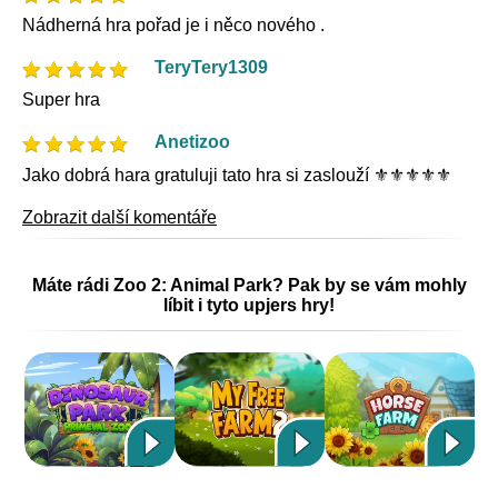
Nádherná hra pořad je i něco nového .
TeryTery1309
Super hra
Anetizoo
Jako dobrá hara gratuluji tato hra si zaslouží ⚜️⚜️⚜️⚜️⚜️
Zobrazit další komentáře
Máte rádi Zoo 2: Animal Park? Pak by se vám mohly
líbit i tyto upjers hry!