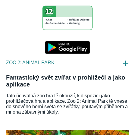
ZOO 2: ANIMAL PARK
NOVINKY
Fantastický svět zvířat v prohlížeči a jako
aplikace
NÁHLEDY HER
Tato úchvatná zoo hra tě okouzlí, k dispozici jako
ČKO
prohlížečová hra a aplikace. Zoo 2: Animal Park tě vnese
do snového herní světa se zvířátky, poutavým příběhem a
mnoha zábavnými úkoly.