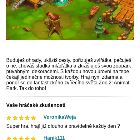
Buduješ ohrady, uklízíš cesty, pořizuješ zvířátka, pečuješ
o ně, chováš sladká mláďátka a zkrášluješ svou zoopark
půvabnými dekoracemi. S každou novou úrovní na tebe
čekají jedinečné možnosti tvorby. Hraj nyní zdarma a
ponoř se do fantastického zvířecího světa Zoo 2: Animal
Park. Tak do toho!
Vaše hráčské zkušenosti
VeronikaWeja
Super hra, hrají již dlouho a pravidelně každý den ?
Hanik111