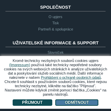
SPOLEČNOST
O upjers
Tisk
Partneři & spolupráce
UŽIVATELSKÉ INFORMACE & SUPPORT
Slovníček
Obecné zásady pro "Let's Play"
Kromě technicky nezbytných souborů cookies upjers
Podpora
(Impressum)
používá také technicky nepotřebné soubory
cookies na svých webových stránkách k analýze uživatelských
dat a poskytování služeb sociálních médií. Další informace
naleznete v našem
Prohlášení o ochraně osobních údajů
.
Impresum
Ochrana
Podmínky
Bezbariérový
Chcete-li souhlasit s používáním souborů cookies, které nejsou
osobních
přístup
technicky nezbytné, klikněte na tlačítko "Přijmout".
údajů
Nastavení můžete kdykoli změnit pomocí tlačítka „Cookies“ na
panelu nástrojů.
Spravovat cookies
PŘIJMOUT
ODMÍTNOUT