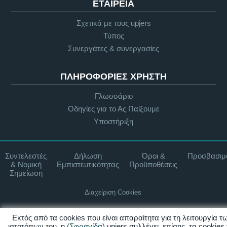
ΕΤΑΙΡΕΊΑ
Σχετικά με τους upjers
Τύπος
Συνεργάτες & συνεργασίες
ΠΛΗΡΟΦΟΡΊΕΣ ΧΡΉΣΤΗ
Γλωσσάριο
Οδηγίες για το Ας Παίξουμε
Υποστήριξη
Συντελεστές
Δήλωση
Όροι &
Προσβασιμ
& Νομική
Εμπιστευτικότητας
Προϋποθέσεις
Σημείωση
Διαχείριση Cookies
Εκτός από τα cookies που είναι απαραίτητα για τη λειτουργία τ
© 2026 upjers GmbH
ιστοτόπων του, η
(Σφραγίδα)
upjers συλλέγει, επίσης, τα cookies 